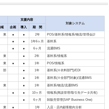
支援内容
対象システム
地域
企画
導入
期 間
 東
●
●
2年
POS/基幹系/情報系/物流/管理会計
●
●
1年6ヶ月
基幹系
●
●
6ヶ月
流通BMS
 東
●
2年
基幹系/情報系
 東
●
●
1年
POS/情報系
 部
●
1年
基幹系(※衣料部門)/EDI
●
1年
基幹系(※全部門対象)/流通BMS
 東
●
1年
基幹系/物流/流通BMS
●
●
10ヶ月
情報系(商談管理/取引先データ共有)
●
6ヶ月
卸販売管理(SAP Business One)
 東
●
1年
入店・店内顧客動向分析