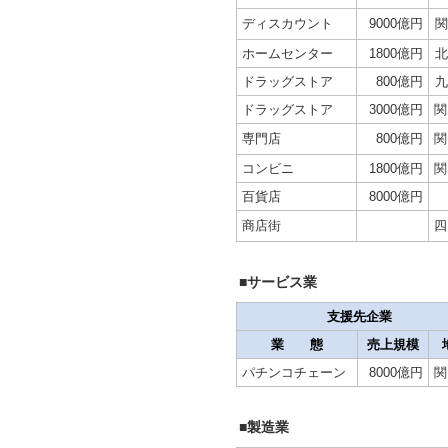
ディスカウント
9000億円
関
ホームセンター
1800億円
北
ドラッグストア
800億円
九
ドラッグストア
3000億円
関
専門店
800億円
関
コンビニ
1800億円
関
百貨店
8000億円
商店街
四
■サービス業
支援先企業
業 態
売上規模
パチンコチェーン
8000億円
関
■製造業