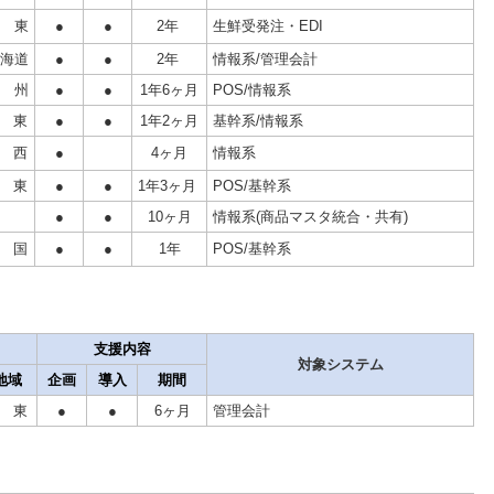
 東
●
●
2年
生鮮受発注・EDI
海道
●
●
2年
情報系/管理会計
 州
●
●
1年6ヶ月
POS/情報系
 東
●
●
1年2ヶ月
基幹系/情報系
 西
●
4ヶ月
情報系
 東
●
●
1年3ヶ月
POS/基幹系
●
●
10ヶ月
情報系(商品マスタ統合・共有)
 国
●
●
1年
POS/基幹系
支援内容
対象システム
地域
企画
導入
期間
 東
●
●
6ヶ月
管理会計