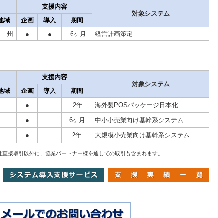
支援内容
対象システム
地域
企画
導入
期間
九 州
●
●
6ヶ月
経営計画策定
支援内容
対象システム
地域
企画
導入
期間
●
2年
海外製POSパッケージ日本化
●
6ヶ月
中小小売業向け基幹系システム
●
2年
大規模小売業向け基幹系システム
 当社直接取引以外に、協業パートナー様を通しての取引も含まれます。